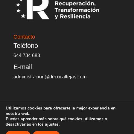
Contacto
Teléfono
644 734 688
E-mail
administracion@decocallejas.com
Utilizamos cookies para ofrecerte la mejor experiencia en
nuestra web.
Puedes aprender más sobre qué cookies utilizamos o
Diseñado por
MASPUBLI Marketing &
desactivarlas en los
ajustes
.
Comunicación
| Aviso Legal | Política de