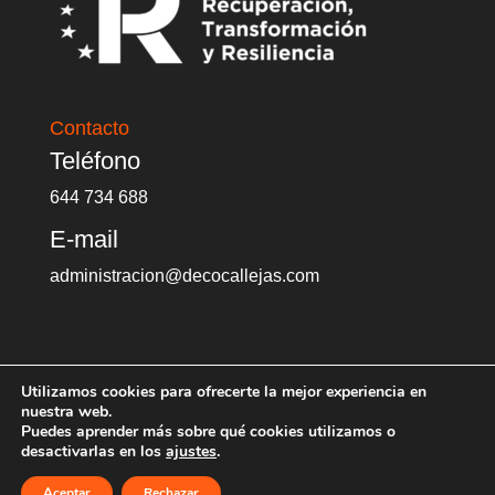
Contacto
Teléfono
644 734 688
E-mail
administracion@decocallejas.com
Utilizamos cookies para ofrecerte la mejor experiencia en
nuestra web.
Puedes aprender más sobre qué cookies utilizamos o
Diseñado por
MASPUBLI Marketing &
desactivarlas en los
ajustes
.
Comunicación
| Aviso Legal | Política de
Aceptar
Rechazar